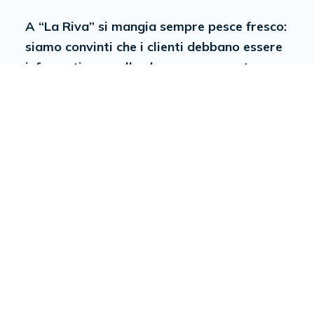
A “La Riva” si mangia sempre pesce fresco:
siamo convinti che i clienti debbano essere
informati su quello che possono gustare
quando sono nostri ospiti.
Il pesce fresco è uno dei punti di forza del
nostro ristorante e intendiamo valorizzare
la qualità dei nostri prodotti.
Aggiorneremo costantemente questa
pagina inserendo la lista del pesce pescato
di giornata
in modo che tu possa scegliere e
mangiare il pesce più fresco che possiamo
offrirti.