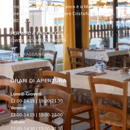
Il ristorante La Riva da Franco è a Marotta
direttamente sul lungomare Cristoforo Colombo,
180.
PER INFO & PARCHEGGI
Contattaci al
0721960816
COME RAGGIUNGERCI
ORARI DI APERTURA
Lunedì-Giovedì
12.00-14.15 | 19.00-21.30
Venerdì
12.00-14.15 | 19.00-22.00
Sabato
12.00-14.30 | 19.00-22.30