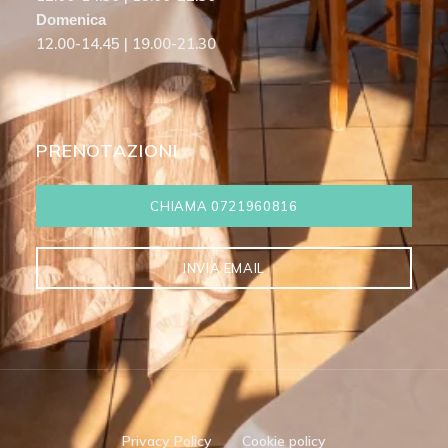
Domenica
12.00-14.45 | 19.00-21.30
PRENOTAZIONI
CHIAMA 0721960816
INVIA EMAIL
Privacy Policy
Cookie policy